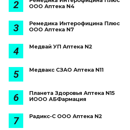
Ремедика Интерофицина Плюс
2
ООО Аптека N4
Ремедика Интерофицина Плюс
3
ООО Аптека N7
Медвай УП Аптека N2
4
Медвакс СЗАО Аптека N11
5
Планета Здоровья Аптека N15
6
ИООО АБФармация
Радикс-С ООО Аптека N2
7