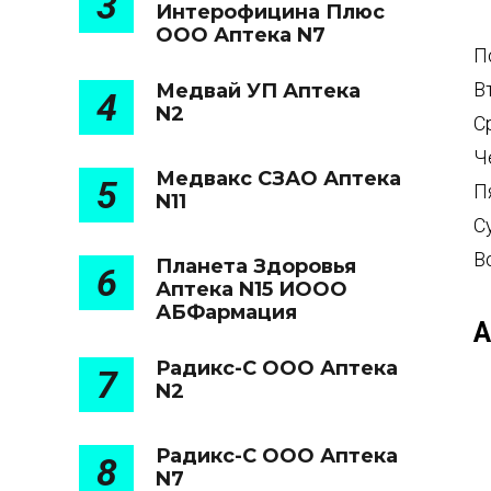
3
Интерофицина Плюс
ООО Аптека N7
П
В
Медвай УП Аптека
4
N2
С
Ч
Медвакс СЗАО Аптека
5
П
N11
С
В
Планета Здоровья
6
Аптека N15 ИООО
АБФармация
А
Радикс-С ООО Аптека
7
N2
Радикс-С ООО Аптека
8
N7