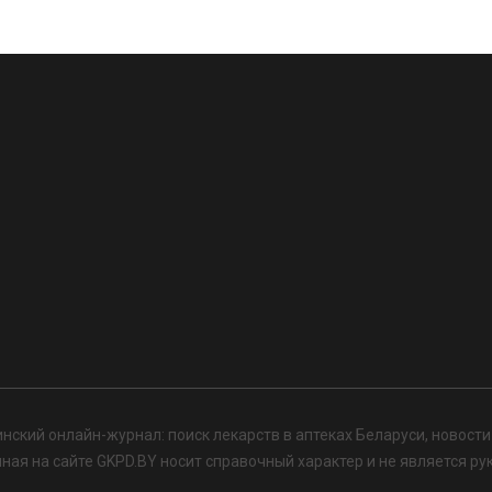
нский онлайн-журнал: поиск лекарств в аптеках Беларуси, новост
я на сайте GKPD.BY носит справочный характер и не является ру