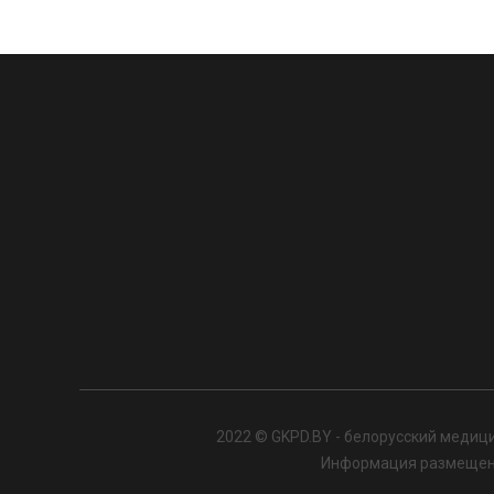
2022 © GKPD.BY - белорусский медици
Информация размещенна