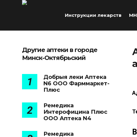
Инструкции лекарств
МН
Другие аптеки в городе
Минск-Октябрьский
Добрыя леки Аптека
1
N6 ООО Фарммаркет-
Плюс
А
Ремедика
2
Т
Интерофицина Плюс
ООО Аптека N4
В
Ремедика