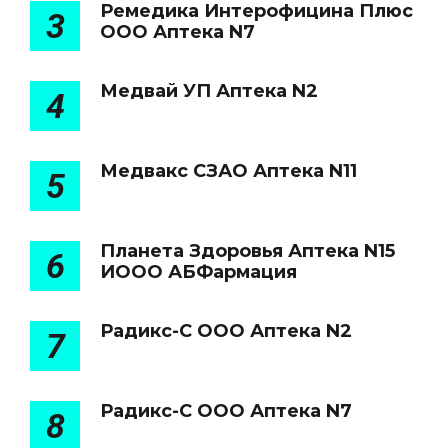
Ремедика Интерофицина Плюс
3
ООО Аптека N7
Медвай УП Аптека N2
4
Медвакс СЗАО Аптека N11
5
Планета Здоровья Аптека N15
6
ИООО АБФармация
Радикс-С ООО Аптека N2
7
Радикс-С ООО Аптека N7
8