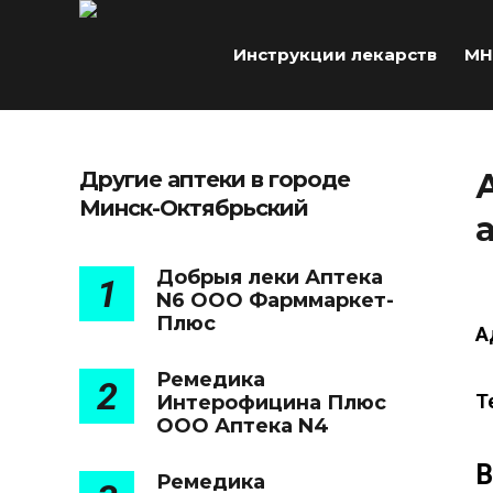
Инструкции лекарств
МН
Другие аптеки в городе
Минск-Октябрьский
Добрыя леки Аптека
1
N6 ООО Фарммаркет-
Плюс
А
Ремедика
2
Т
Интерофицина Плюс
ООО Аптека N4
В
Ремедика