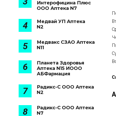
3
Интерофицина Плюс
ООО Аптека N7
П
В
Медвай УП Аптека
4
N2
С
Ч
Медвакс СЗАО Аптека
5
П
N11
С
В
Планета Здоровья
6
Аптека N15 ИООО
АБФармация
С
Радикс-С ООО Аптека
7
N2
А
Радикс-С ООО Аптека
8
N7