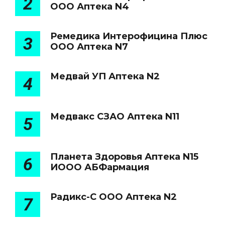
2
ООО Аптека N4
Ремедика Интерофицина Плюс
3
ООО Аптека N7
Медвай УП Аптека N2
4
Медвакс СЗАО Аптека N11
5
Планета Здоровья Аптека N15
6
ИООО АБФармация
Радикс-С ООО Аптека N2
7