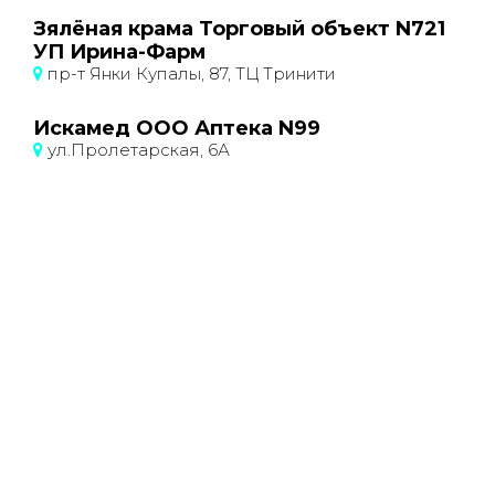
Зялёная крама Торговый объект N721
УП Ирина-Фарм
пр-т Янки Купалы, 87, ТЦ Тринити
Искамед ООО Аптека N99
ул.Пролетарская, 6А