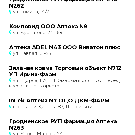
N262
ул. Томина, 14/2
Комповид ООО Аптека N9
ул. Курчатова, 24-168
Аптека ADEL N43 ООО Виватон плюс
ул. Тавлая, 61-55
Зялёная крама Торговый объект N712
УП Ирина-Фарм
ул. Щорса, 11А, ТЦ Казарма молл, пом. перед
кассами Белмаркета
InLek Аптека N7 ОДО ДКМ-ФАРМ
пр-т. Янки Купалы, 87, ТЦ Тринити
Гродненское РУП Фармация Аптека
N263
ул. Карла Маркса, 24